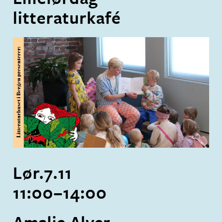
litteraturkafé
Lør.
7
.
11
11:00
–
14:00
Amalie Alver