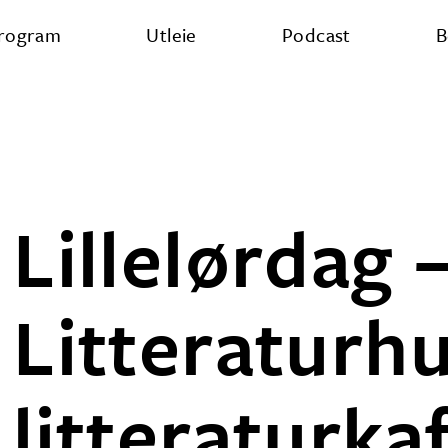
rogram
Utleie
Podcast
B
Lillelørdag 
Litteraturh
litteraturka