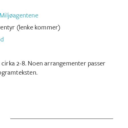
 Miljøagentene
eventyr (lenke kommer)
ld
 er cirka 2-8. Noen arrangementer passer
programteksten.