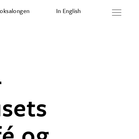
oksalongen
In English
–
usets
fé og