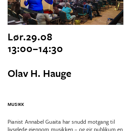
Lør.
29
.
08
13:00
–
14:30
Olav H. Hauge
MUSIKK
Pianist Annabel Guaita har snudd motgang til
livsglede gjennom musikken – og gir publikum en