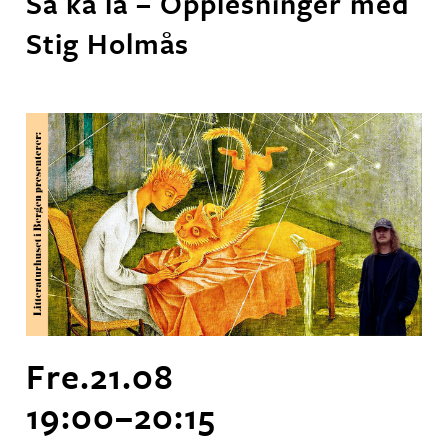
Sa ka la – Opplesninger med
Stig Holmås
Fre.
21
.
08
19:00
–
20:15