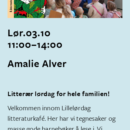
Lør.
03
.
10
11:00
–
14:00
Amalie Alver
Litterær lørdag for hele familien!
Velkommen innom Lillelørdag
litteraturkafé. Her har vi tegnesaker og
masse gode barnebøker å lese i. Vi