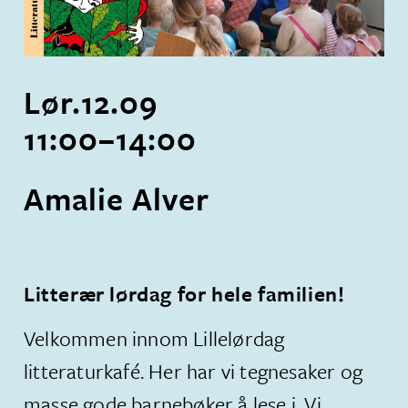
Lør.
12
.
09
11:00
–
14:00
Amalie Alver
Litterær lørdag for hele familien!
Velkommen innom Lillelørdag
litteraturkafé. Her har vi tegnesaker og
masse gode barnebøker å lese i. Vi