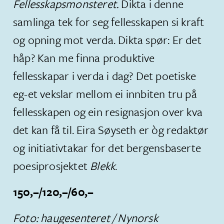
Fellesskapsmonsteret.
Dikta i denne
samlinga tek for seg fellesskapen si kraft
og opning mot verda. Dikta spør: Er det
håp? Kan me finna produktive
fellesskapar i verda i dag? Det poetiske
eg-et vekslar mellom ei innbiten tru på
fellesskapen og ein resignasjon over kva
det kan få til. Eira Søyseth er òg redaktør
og initiativtakar for det bergensbaserte
poesiprosjektet
Blekk
.
150,–/120,–/60,–
Foto: haugesenteret / Nynorsk